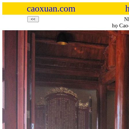
caoxuan.com
Nh
họ Cao