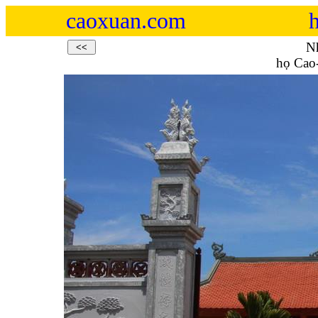
caoxuan.com
Nh
họ Cao