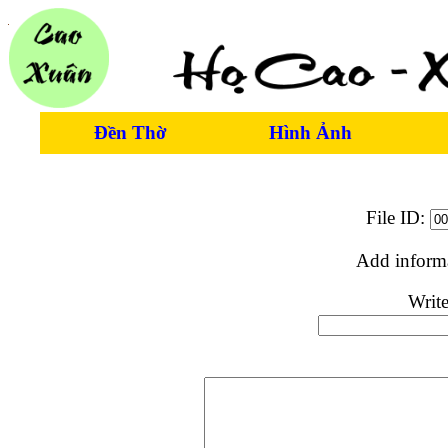
Đền Thờ
Hình Ảnh
File ID:
Add inform
Write