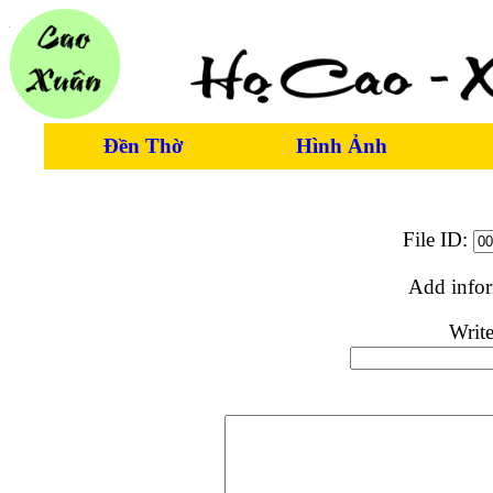
Đền Thờ
Hình Ảnh
File ID:
Add info
Write