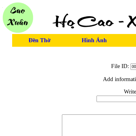
Đền Thờ
Hình Ảnh
File ID:
Add informat
Write