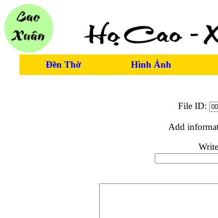
Đền Thờ
Hình Ảnh
File ID:
Add informa
Write