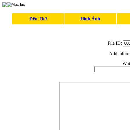
Đền Thờ
Hình Ảnh
File ID:
Add inform
Writ