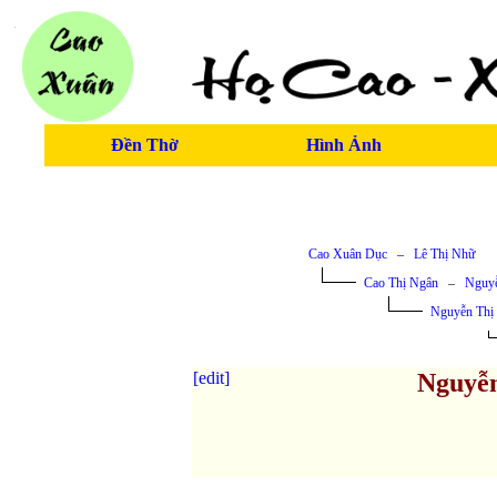
Đền Thờ
Hình Ảnh
Cao Xuân Dục
–
Lê Thị Nhữ
Cao Thị Ngân
–
Nguy
Nguyễn Thị
[edit]
Nguyễn