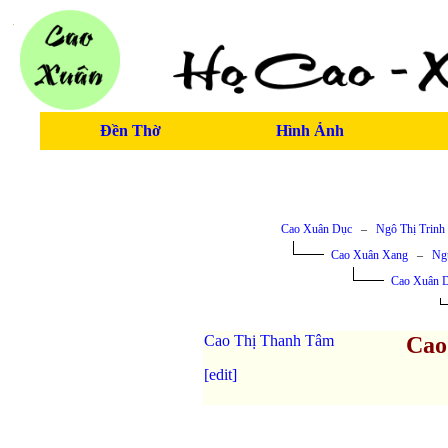
Đền Thờ
Hình Ảnh
Cao Xuân Dục
–
Ngô Thị Trinh
Cao Xuân Xang
–
Ng
Cao Xuân 
Cao Thị Thanh Tâm
Cao
[edit]