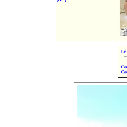
Lê
Ca
Ca