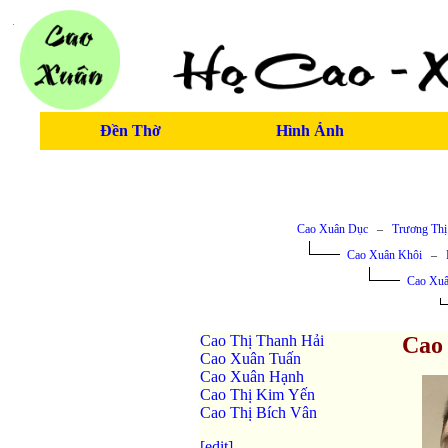
Đền Thờ
Hình Ảnh
Cao Xuân Dục
–
Trương Thị
Cao Xuân Khôi
–
Cao Xu
Cao Thị Thanh Hải
Cao
Cao Xuân Tuấn
Cao Xuân Hạnh
Cao Thị Kim Yến
Cao Thị Bích Vân
[edit]