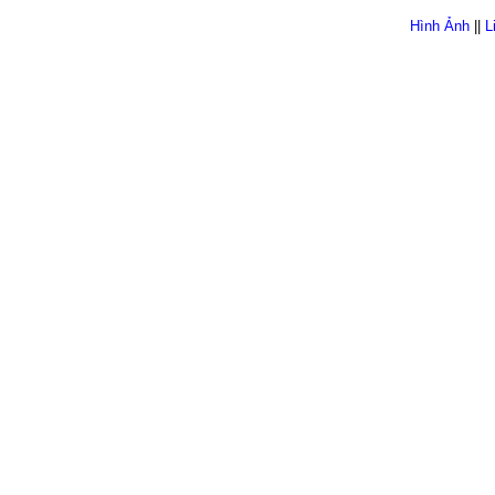
Hình Ảnh
||
L