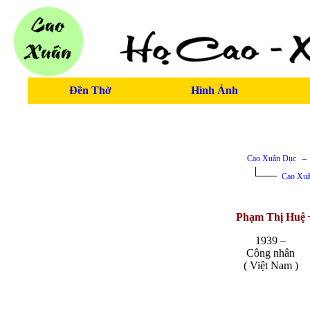
Đền Thờ
Hình Ảnh
Cao Xuân Dục
Cao Xuâ
Phạm Thị Huệ
1939 –
Công nhân
( Việt Nam )