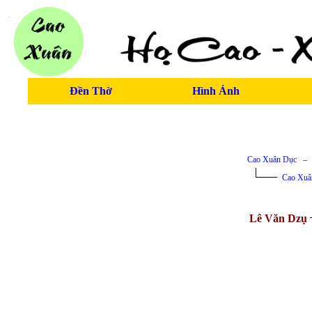
Đền Thờ
Hình Ảnh
Cao Xuân Dục
Cao Xuâ
Lê Văn Dzụ