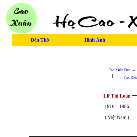
Đền Thờ
Hình Ảnh
Cao Xuân Dục
Cao Xuâ
Lữ Thị Loan
1916 – 1986
( Việt Nam )