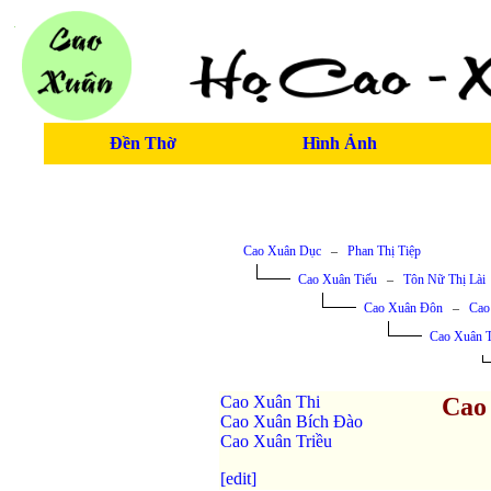
Đền Thờ
Hình Ảnh
Cao Xuân Dục
–
Phan Thị Tiệp
Cao Xuân Tiếu
–
Tôn Nữ Thị Lài
Cao Xuân Đôn
–
Cao
Cao Xuân 
Cao Xuân Thi
Cao
Cao Xuân Bích Đào
Cao Xuân Triều
[edit]