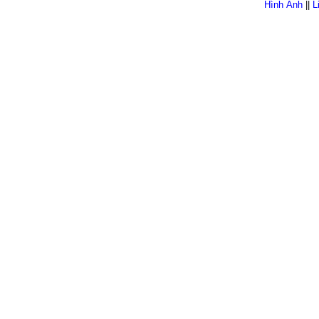
Hình Ảnh
||
L