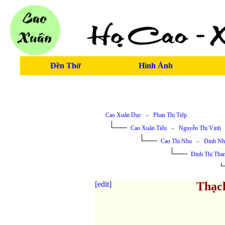
Đền Thờ
Hình Ảnh
Cao Xuân Dục
–
Phan Thị Tiệp
Cao Xuân Tiếu
–
Nguyễn Thị Vịnh
Cao Thị Nhu
–
Đinh N
Đinh Thị Tha
[edit]
Thạc