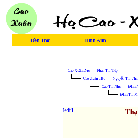
Đền Thờ
Hình Ảnh
Cao Xuân Dục
–
Phan Thị Tiệp
Cao Xuân Tiếu
–
Nguyễn Thị Vịn
Cao Thị Nhu
–
Đinh 
Đinh Thị M
[edit]
Thạ