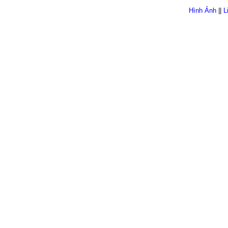
Hình Ảnh
||
L