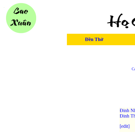
Đền Thờ
C
Đinh N
Đinh T
[edit]