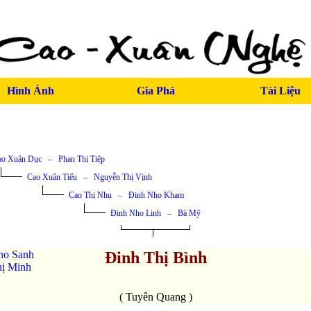
Hình Ảnh
Gia Phả
Tài Liệu
ao Xuân Dục
–
Phan Thị Tiệp
Cao Xuân Tiếu
–
Nguyễn Thị Vịnh
Cao Thị Nhu
–
Đinh Nho Kham
Đinh Nho Linh
–
Bà Mỹ
ho Sanh
Đinh Thị Bình
hị Minh
( Tuyên Quang )