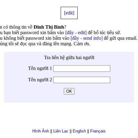
[edit]
n có thông tin về
Đinh Thị Bình
?
u bạn biết password xin bấm vào
[đây - edit]
để bổ túc tiểu sử.
u không biết password xin bấm vào
[đây - send info]
để gửi qua email.
úng tôi sẽ đọc qua và đăng lên mạng. Cảm ơn.
Tra liên hệ giữa hai người
Tên người 1
Tên người 2
Hình Ảnh
||
Liên Lạc
||
English
||
Français