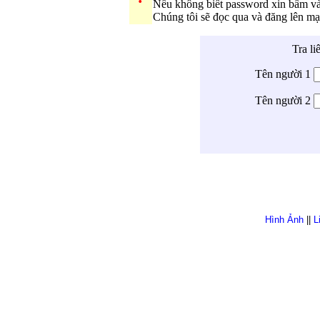
Nếu không biết password xin bấm v
Chúng tôi sẽ đọc qua và đăng lên m
Tra li
Tên người 1
Tên người 2
Hình Ảnh
||
L