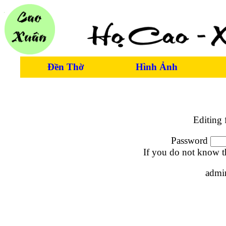
Đền Thờ
Hình Ảnh
Editing 
Password
If you do not know t
admi