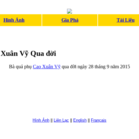
Hình Ảnh
Gia Phả
Tài Liệu
 Xuân Vỹ Qua đời
Bà quả phụ
Cao Xuân Vỹ
qua đời ngày 28 tháng 9 nãm 2015
Hình Ảnh
||
Liên Lạc
||
English
||
Français